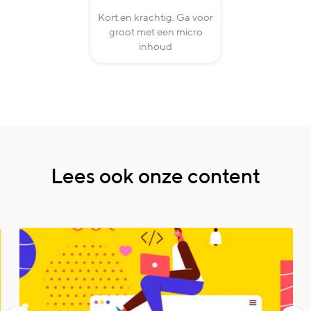
Kort en krachtig. Ga voor
groot met een micro
inhoud
Lees
ook
onze
content