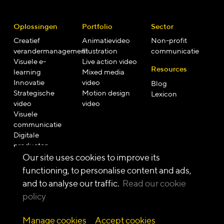
Ik ga akkoord met de
algemene verkoopvoorwaarden
*
Oplossingen
Portfolio
Sector
Creatief
Animatievideo
Non-profit
verandermanagement
Illustration
communicatie
Visuele e-
Live action video
Resources
learning
Mixed media
Innovatie
video
Blog
Strategische
Motion design
Lexicon
video
video
Visuele
communicatie
Digitale
producten
Onvergetelijke
Our site uses cookies to improve its
evenementen
functioning, to personalise content and ads,
and to analyse our traffic.
Read our cookie
policy
Algemene Verkoopvoorwaarden
•
Privacy Policy
•
Cookie
Beleid
Manage cookies
Accept cookies
© 2026 — Cartoonbase S.A. alle rechten voorbehouden