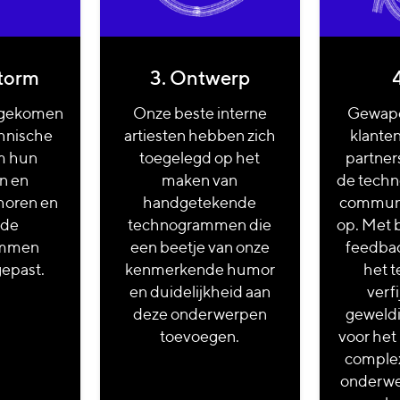
storm
3. Ontwerp
4
ngekomen
Onze beste interne
Gewape
hnische
artiesten hebben zich
klanten
m hun
toegelegd op het
partner
n en
maken van
de tech
horen en
handgetekende
communi
 de
technogrammen die
op. Met 
ammen
een beetje van onze
feedba
epast.
kenmerkende humor
het 
en duidelijkheid aan
verf
deze onderwerpen
geweld
toevoegen.
voor het
comple
onderwe