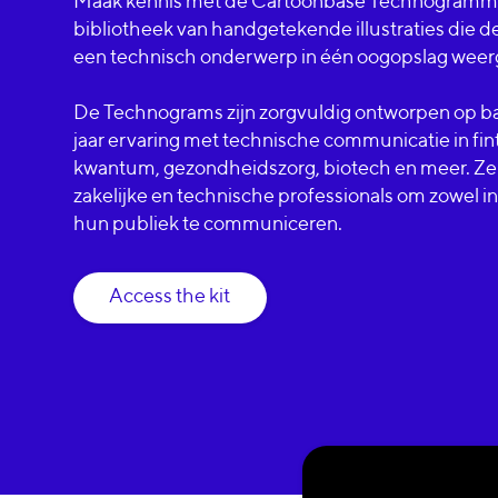
Maak kennis met de Cartoonbase Technogramm
bibliotheek van handgetekende illustraties die d
een technisch onderwerp in één oogopslag weer
De Technograms zijn zorgvuldig ontworpen op ba
jaar ervaring met technische communicatie in fin
kwantum, gezondheidszorg, biotech en meer. Ze
zakelijke en technische professionals om zowel in
hun publiek te communiceren.
Access the kit