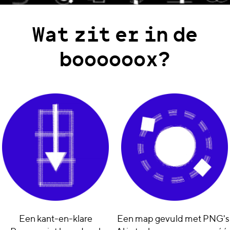
Wat
zit
er
in
de
boooooox?
Een kant-en-klare
Een map gevuld met PNG's