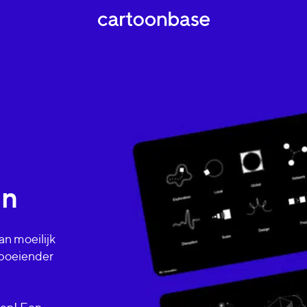
en
n moeilijk
n boeiender