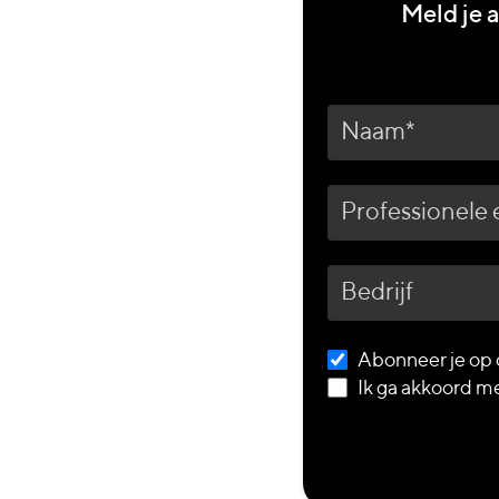
Meld je 
Naam
Professionele
email
Bedrijf
Abonneer je op 
Ik ga akkoord m