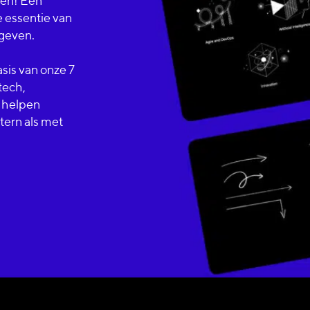
en! Een
e essentie van
geven.
sis van onze 7
tech,
 helpen
tern als met