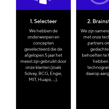
1. Selecteer
2. Brain
We hebben de
We zijn same
onderwerpen en
met onze tec
concepten
partners o
geselecteerd die de
gedachte
afgelopen 5 jaar het
behoeften te 
meest zijn gebruikt door
hebben
onze klanten (zoals
technogr
Solvay, BCG, Engie,
daarop aang
MIT, Huapii, ...).