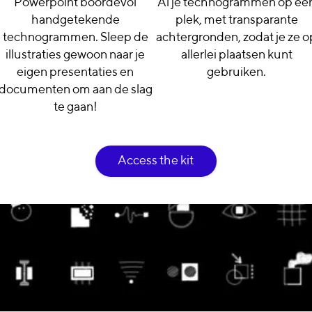
Powerpoint boordevol
Al je technogrammen op éé
handgetekende
plek, met transparante
technogrammen. Sleep de
achtergronden, zodat je ze o
illustraties gewoon naar je
allerlei plaatsen kunt
eigen presentaties en
gebruiken.
documenten om aan de slag
te gaan!
Access the kit