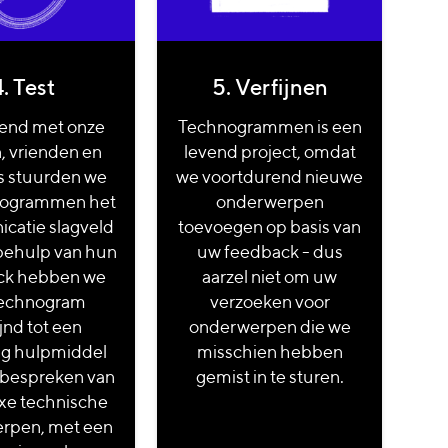
. Test
5. Verfijnen
nd met onze
Technogrammen is een
, vrienden en
levend project, omdat
s stuurden we
we voortdurend nieuwe
nogrammen het
onderwerpen
catie slagveld
toevoegen op basis van
behulp van hun
uw feedback - dus
ck hebben we
aarzel niet om uw
technogram
verzoeken voor
ijnd tot een
onderwerpen die we
ig hulpmiddel
misschien hebben
 bespreken van
gemist in te sturen.
xe technische
rpen, met een