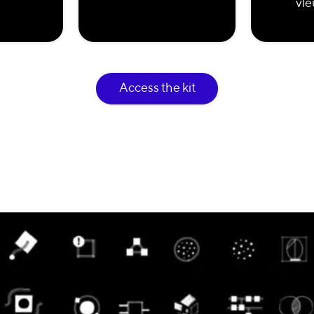
vle
Access the kit