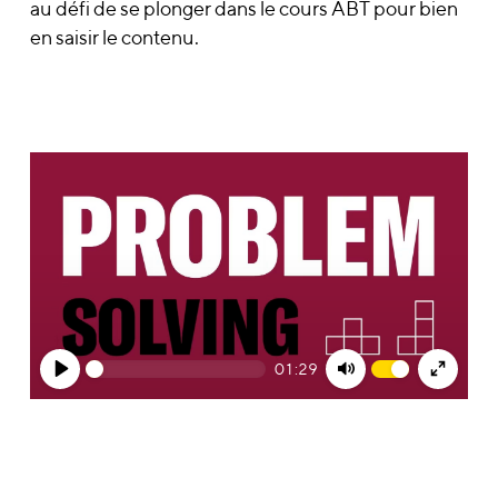
au défi de se plonger dans le cours ABT pour bien
en saisir le contenu.
01:29
Play
Mute
Enter
fullsc