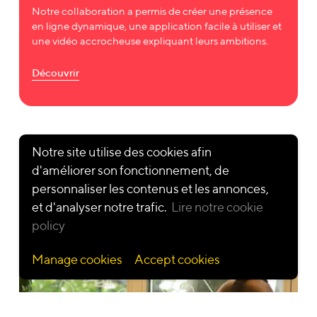
Notre collaboration a permis de créer une présence
en ligne dynamique, une application facile à utiliser et
une vidéo accrocheuse expliquant leurs ambitions.
Solutions
Portfolio
Secteur
Changement
Illustration
Deeptech
Découvrir
Apprentissage
Vidéo animée
Sciences de la vie
Innovation
Vidéo d'action
et soins de santé
Stratégie vidéo
réelle
Communication
Communication
Vidéo de médias
à but non lucratif
Produits
mixtes
Ressources
Notre site utilise des cookies afin
numériques
Vidéo motion
Montrez-moi d’autres projets
Évènements
design
Blog
d'améliorer son fonctionnement, de
mémorables
Lexique
personnaliser les contenus et les annonces,
et d'analyser notre trafic.
Lire notre cookie
policy
Conditions générales
•
Privacy Policy
•
Politique relative aux
cookies
Manage cookies
Accept cookies
© 2026 — Cartoonbase S.A. tous droits réservés