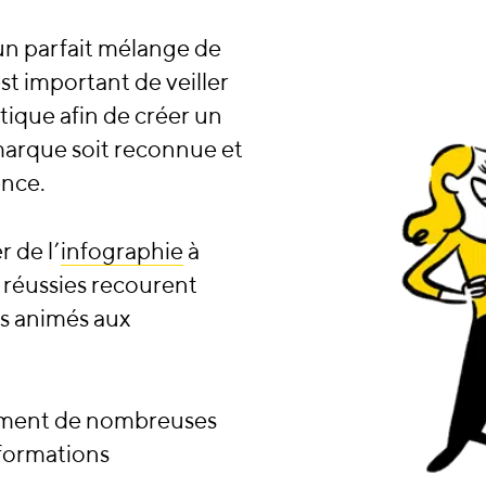
n parfait mélange de
st important de veiller
stique afin de créer un
 marque soit reconnue et
ence.
r de l’
infographie
à
s réussies recourent
ts animés aux
lement de nombreuses
nformations