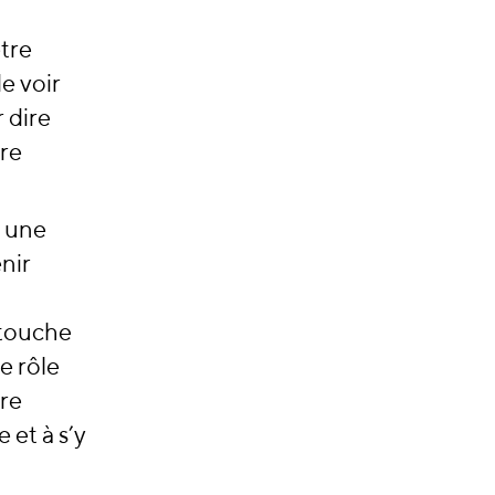
être
e voir
r dire
tre
: une
nir
 touche
e rôle
tre
 et à s’y