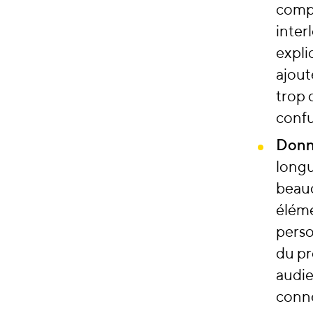
compl
inter
expli
ajout
trop 
confu
Donne
longu
beauc
éléme
perso
du pr
audie
conne