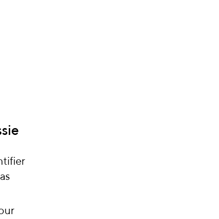
sie
tifier
ias
pour