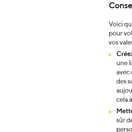
Consei
Voici qu
pour vot
vos vale
Créez
une l
avec 
des s
aujou
cela 
Mette
sûr d
perso