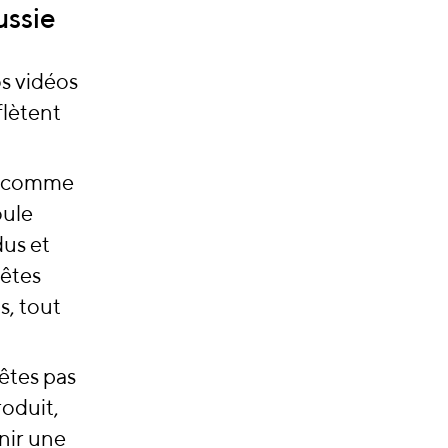
ussie
os vidéos
flètent
as comme
oule
dus et
 êtes
s, tout
’êtes pas
roduit,
rnir une