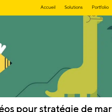
Accueil
Solutions
Portfolio
éos
pour
stratégie
de
mar