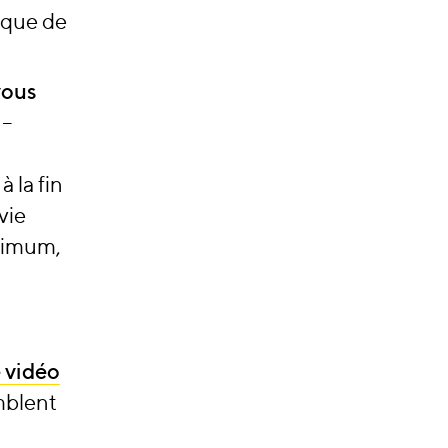
rque de
vous
 –
 la fin
 vie
aximum,
 vidéo
mblent