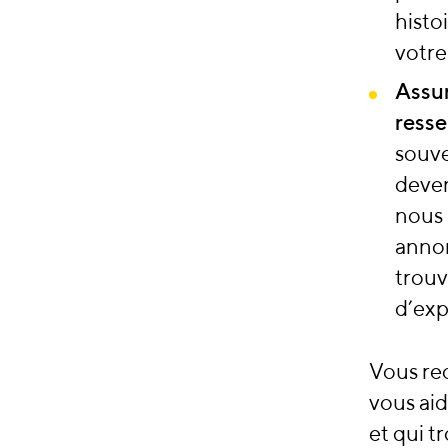
histo
votre
Assur
ress
souve
deven
nous a
annon
trou
d’exp
Vous re
vous ai
et qui t